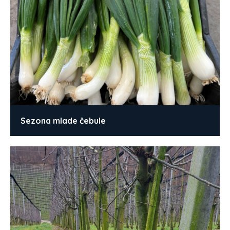
Sezona mlade čebule