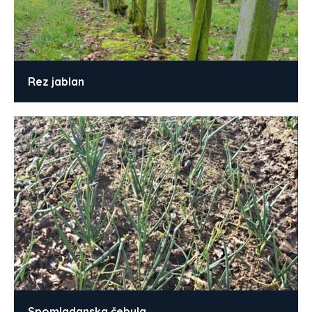
Rez jablan
Spomladanska čebula