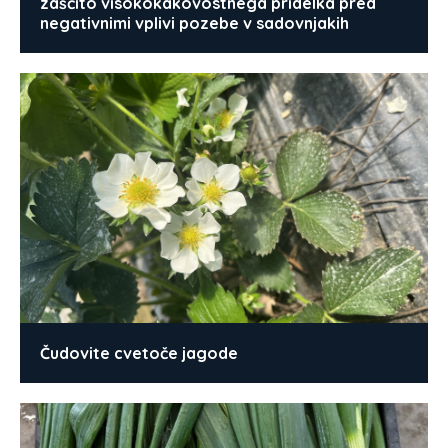
zaščito visokokakovostnega pridelka pred
negativnimi vplivi pozebe v sadovnjakih
Čudovite cvetoče jagode