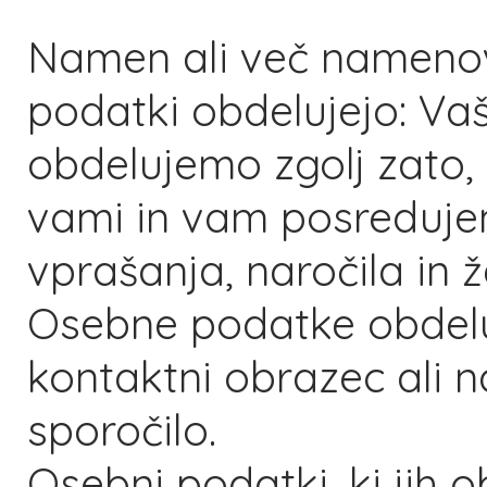
Namen ali več namenov
podatki obdelujejo: V
obdelujemo zgolj zato,
vami in vam posreduj
vprašanja, naročila in že
Osebne podatke obdeluj
kontaktni obrazec ali n
sporočilo.
Osebni podatki, ki jih 