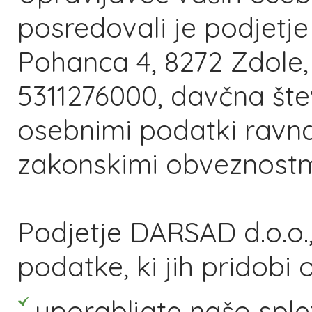
posredovali je podjetj
Pohanca 4, 8272 Zdole,
5311276000, davčna štev
osebnimi podatki ravna
zakonskimi obveznostm
Podjetje DARSAD d.o.o.
podatke, ki jih pridobi
uporabljate našo sple