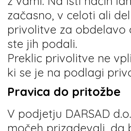
z vami. Na isti način la
začasno, v celoti ali d
privolitve za obdelavo 
ste jih podali.
Preklic privolitve ne v
ki se je na podlagi priv
Pravica do pritožbe
V podjetju DARSAD d.o.
močeh prizadevali, da 