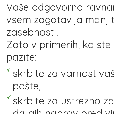
Vaše odgovorno ravnan
vsem zagotavlja manj 
zasebnosti.
Zato v primerih, ko ste
pazite:
skrbite za varnost va
pošte,
skrbite za ustrezno z
drugih naprav pred vi